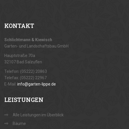
KONTAKT
Schlichtmann & Kiewisch
Garten- und Landschaftsbau GmbH
Hauptstraße 70a
32107 Bad Salzuflen
Telefon: (05222) 20863
Telefax: (05222) 22967
E-Mail:
info@garten-lippe.de
LEISTUNGEN
Alle Leistungen im Überblick
Bäume