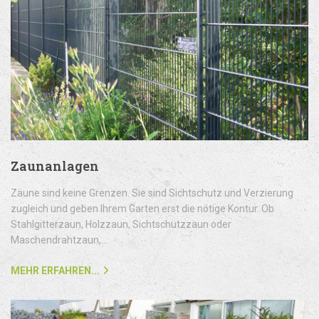
Zaunanlagen
Zäune sind keine Grenzen. Sie sind Sichtschutz und Verzierung
zugleich und geben Ihrem Garten erst die nötige Kontur. Ob
Stahlgitterzaun, Holzzaun, Sichtschutzzaun oder
Maschendrahtzaun,...
MEHR ERFAHREN...