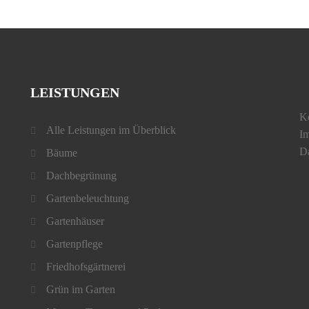
LEISTUNGEN
K
Alle Leistungen im Überblick
I
D
Bäume
Dachbegrünung
Gartenbeleuchtung
Gartenhäuser
Gartenpflege
Friedhofsgärtnerei
Grün im Garten