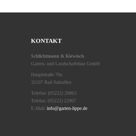
KONTAKT
Schlichtmann & Kiewisch
Garten- und Landschaftsbau GmbH
Hauptstraße 70a
32107 Bad Salzuflen
Telefon: (05222) 20863
Telefax: (05222) 22967
E-Mail:
info@garten-lippe.de